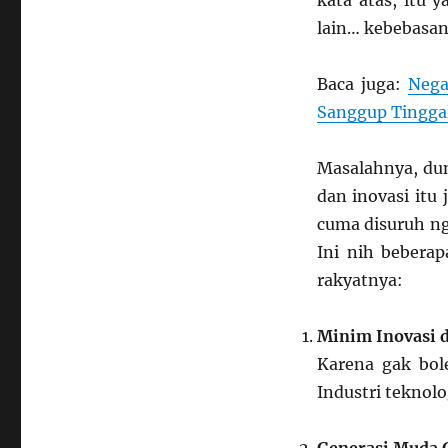
kata atas, itu y
lain… kebebasan
Baca juga:
Nega
Sanggup Tinggal
Masalahnya, dun
dan inovasi itu 
cuma disuruh ng
Ini nih beberap
rakyatnya:
Minim Inovasi 
Karena gak bole
Industri teknolo