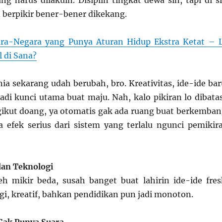
ang harus dilakuin. Disiplin tingkat dewa sih, tapi di si
 berpikir bener-bener dikekang.
ra-Negara yang Punya Aturan Hidup Ekstra Ketat – 
 di Sana?
ia sekarang udah berubah, bro. Kreativitas, ide-ide bar
jadi kunci utama buat maju. Nah, kalo pikiran lo dibatas
ikut doang, ya otomatis gak ada ruang buat berkemban
a efek serius dari sistem yang terlalu ngunci pemikir
dan Teknologi
h mikir beda, susah banget buat lahirin ide-ide fres
gi, kreatif, bahkan pendidikan pun jadi monoton.