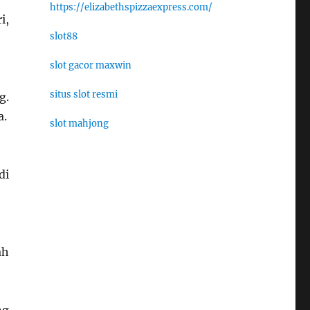
https://elizabethspizzaexpress.com/
i,
slot88
slot gacor maxwin
situs slot resmi
g.
a.
slot mahjong
di
ah