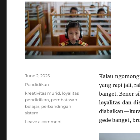
Posted
June 2, 2025
Kalau ngomong
on
Categories
Pendidikan
yang rapi jali,
Tags
kreativitas murid
,
loyalitas
banget. Bener s
pendidikan
,
pembatasan
loyalitas dan di
belajar
,
perbandingan
diabaikan—
kur
sistem
gede banget, bro
on
Leave a comment
Korea
Utara