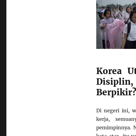
Fokus
pada
Loyalitas
dan
Disiplin,
Tapi
Kurang
Kebebasan
Berpikir?
Ini
Dampaknya
Korea U
Disipl
Berpikir
Di negeri ini, 
kerja, semua
pemimpinnya. N