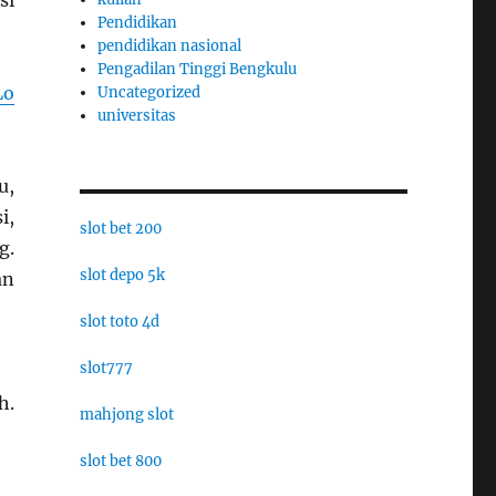
si
Pendidikan
pendidikan nasional
Pengadilan Tinggi Bengkulu
Lo
Uncategorized
universitas
u,
i,
slot bet 200
g.
slot depo 5k
an
slot toto 4d
slot777
h.
mahjong slot
slot bet 800