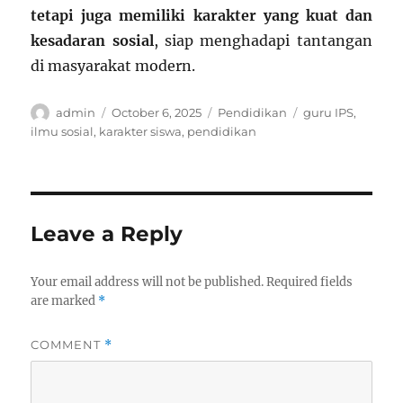
tetapi juga memiliki karakter yang kuat dan
kesadaran sosial
, siap menghadapi tantangan
di masyarakat modern.
Author
Posted
Categories
Tags
admin
October 6, 2025
Pendidikan
guru IPS
,
on
ilmu sosial
,
karakter siswa
,
pendidikan
Leave a Reply
Your email address will not be published.
Required fields
are marked
*
COMMENT
*