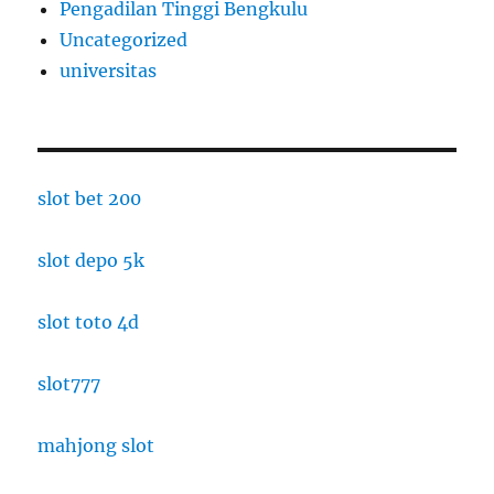
Pengadilan Tinggi Bengkulu
Uncategorized
universitas
slot bet 200
slot depo 5k
slot toto 4d
slot777
mahjong slot