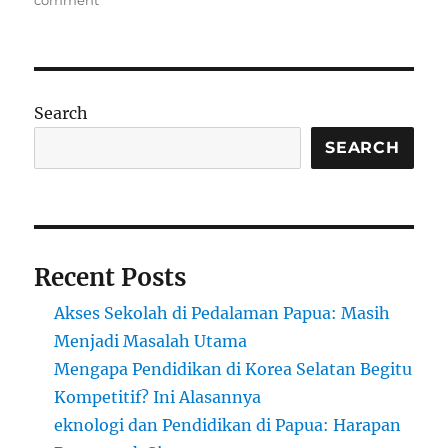
Högskolan
i
Halmstad:
Pusat
Pendidikan
Search
dan
Riset
SEARCH
Inovatif
di
Swedia
Recent Posts
Akses Sekolah di Pedalaman Papua: Masih
Menjadi Masalah Utama
Mengapa Pendidikan di Korea Selatan Begitu
Kompetitif? Ini Alasannya
eknologi dan Pendidikan di Papua: Harapan