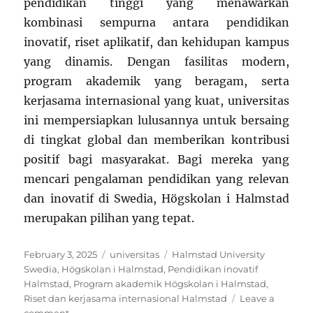
pendidikan tinggi yang menawarkan
kombinasi sempurna antara pendidikan
inovatif, riset aplikatif, dan kehidupan kampus
yang dinamis. Dengan fasilitas modern,
program akademik yang beragam, serta
kerjasama internasional yang kuat, universitas
ini mempersiapkan lulusannya untuk bersaing
di tingkat global dan memberikan kontribusi
positif bagi masyarakat. Bagi mereka yang
mencari pengalaman pendidikan yang relevan
dan inovatif di Swedia, Högskolan i Halmstad
merupakan pilihan yang tepat.
Posted
Categories
Tags
February 3, 2025
universitas
Halmstad University
on
Swedia
,
Högskolan i Halmstad
,
Pendidikan inovatif
Halmstad
,
Program akademik Högskolan i Halmstad
,
Riset dan kerjasama internasional Halmstad
Leave a
on
comment