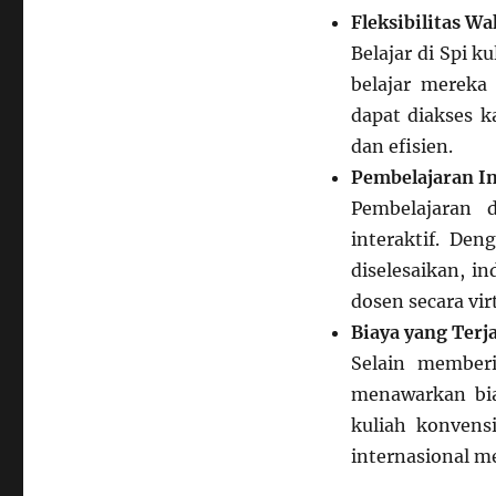
Fleksibilitas W
Belajar di Spi 
belajar mereka
dapat diakses k
dan efisien.
Pembelajaran In
Pembelajaran 
interaktif. De
diselesaikan, i
dosen secara vir
Biaya yang Terj
Selain memberi
menawarkan bia
kuliah konvens
internasional m