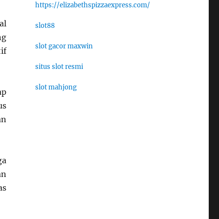
https://elizabethspizzaexpress.com/
al
slot88
ng
slot gacor maxwin
if
situs slot resmi
slot mahjong
ap
us
an
ga
an
as