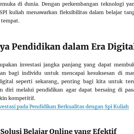
rkemuka di dunia. Dengan perkembangan teknologi ya
SPI kuliah menawarkan fleksibilitas dalam belajar tan
 tempat.
ya Pendidikan dalam Era Digita
upakan investasi jangka panjang yang dapat membu
an bagi individu untuk mencapai kesuksesan di ma
igital seperti sekarang, penting bagi kita untuk ter
diri melalui pendidikan agar dapat bersaing di pas
kin kompetitif.
vestasi pada Pendidikan Berkualitas dengan Spi Kuliah
 Solusi Belajar Online yang Efektif