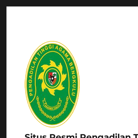
Situs Resmi Pengadilan