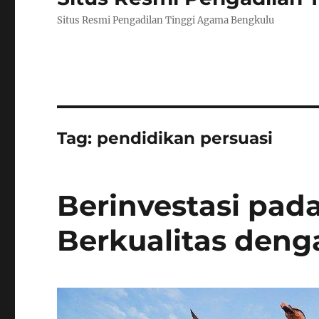
Situs Resmi Pengadilan Tinggi Agama Bengkulu
Tag:
pendidikan persuasi
Berinvestasi pad
Berkualitas deng