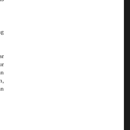
ng
ar
ur
an
n,
an