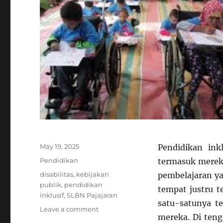
Posted
May 19, 2025
Pendidikan ink
on
Categories
Pendidikan
termasuk merek
Tags
disabilitas
,
kebijakan
pembelajaran ya
publik
,
pendidikan
tempat justru t
inklusif
,
SLBN Pajajaran
satu-satunya t
on
Leave a comment
mereka. Di teng
Ironi