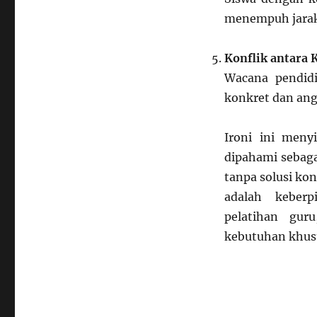
menempuh jarak
Konflik antara 
Wacana pendidik
konkret dan an
Ironi ini meny
dipahami sebaga
tanpa solusi ko
adalah keberp
pelatihan gur
kebutuhan khusu