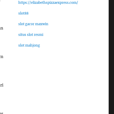
https://elizabethspizzaexpress.com/
slot88
slot gacor maxwin
an
situs slot resmi
slot mahjong
um
ri
us