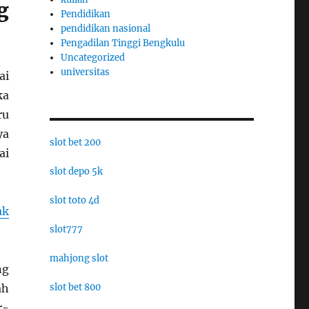
g
Pendidikan
pendidikan nasional
Pengadilan Tinggi Bengkulu
Uncategorized
universitas
ai
ka
ru
ya
slot bet 200
ai
slot depo 5k
slot toto 4d
ak
slot777
mahjong slot
ng
slot bet 800
ah
r-