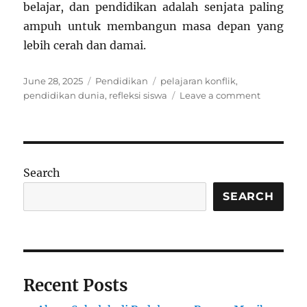
belajar, dan pendidikan adalah senjata paling
ampuh untuk membangun masa depan yang
lebih cerah dan damai.
Posted
Categories
Tags
June 28, 2025
Pendidikan
pelajaran konflik
,
on
on
pendidikan dunia
,
refleksi siswa
Leave a comment
Apa
yang
Bisa
Dipelajari
Murid
Search
Indonesia
dari
SEARCH
Keteguha
Pelajar
Iran
dan
Israel?
Recent Posts