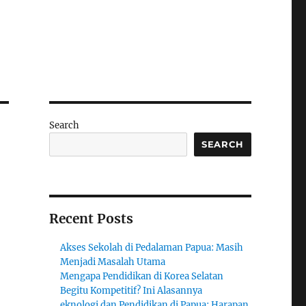
Search
SEARCH
Recent Posts
Akses Sekolah di Pedalaman Papua: Masih
Menjadi Masalah Utama
Mengapa Pendidikan di Korea Selatan
Begitu Kompetitif? Ini Alasannya
eknologi dan Pendidikan di Papua: Harapan