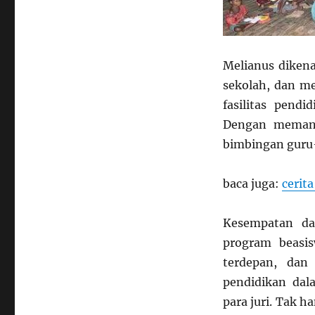
Lolos
Beasiswa
ke
Luar
Melianus dikena
Negeri
sekolah, dan me
2025
fasilitas pend
Dengan memanf
bimbingan guru
baca juga:
cerit
Kesempatan da
program beasis
terdepan, dan
pendidikan da
para juri. Tak 