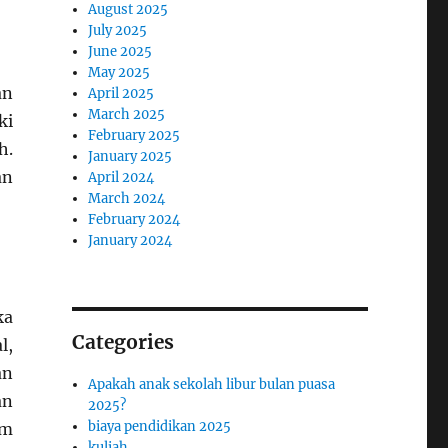
August 2025
July 2025
June 2025
May 2025
an
April 2025
March 2025
ki
February 2025
h.
January 2025
an
April 2024
March 2024
February 2024
January 2024
ka
Categories
l,
an
Apakah anak sekolah libur bulan puasa
an
2025?
biaya pendidikan 2025
am
kuliah