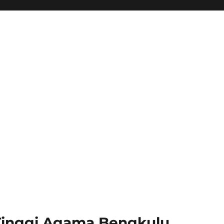
 Tinggi Agama Bengkulu