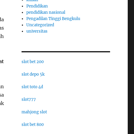
Pendidikan
pendidikan nasional
Pengadilan Tinggi Bengkulu
da
Uncategorized
as
universitas
ih
at
slot bet 200
slot depo 5k
an
slot toto 4d
sa
slot777
ak
mahjong slot
slot bet 800