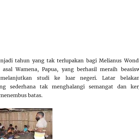
jadi tahun yang tak terlupakan bagi Melianus Wond
 asal Wamena, Papua, yang berhasil meraih beasis
elanjutkan studi ke luar negeri. Latar belaka
ang sederhana tak menghalangi semangat dan ker
 menembus batas.