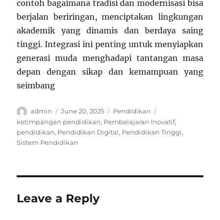
contoh bagaimana tradisi dan modernisasi bisa
berjalan beriringan, menciptakan lingkungan
akademik yang dinamis dan berdaya saing
tinggi. Integrasi ini penting untuk menyiapkan
generasi muda menghadapi tantangan masa
depan dengan sikap dan kemampuan yang
seimbang
Author
Posted
Categories
Tags
admin
June 20, 2025
Pendidikan
on
ketimpangan pendidikan
,
Pembelajaran Inovatif
,
pendidikan
,
Pendidikan Digital
,
Pendidikan Tinggi
,
Sistem Pendidikan
Leave a Reply