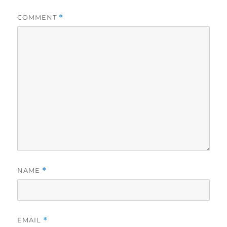
COMMENT
*
NAME
*
EMAIL
*