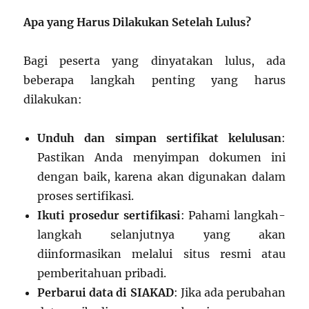
Apa yang Harus Dilakukan Setelah Lulus?
Bagi peserta yang dinyatakan lulus, ada
beberapa langkah penting yang harus
dilakukan:
Unduh dan simpan sertifikat kelulusan
:
Pastikan Anda menyimpan dokumen ini
dengan baik, karena akan digunakan dalam
proses sertifikasi.
Ikuti prosedur sertifikasi
: Pahami langkah-
langkah selanjutnya yang akan
diinformasikan melalui situs resmi atau
pemberitahuan pribadi.
Perbarui data di SIAKAD
: Jika ada perubahan