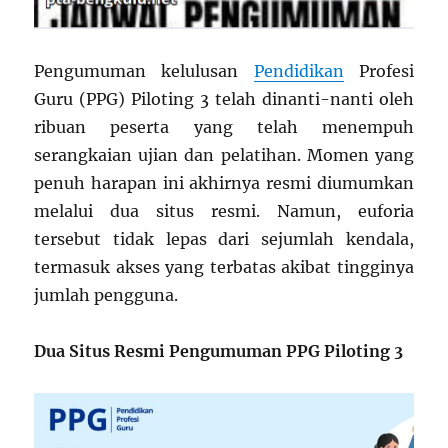
Pengumuman kelulusan
Pendidikan
Profesi
Guru (PPG) Piloting 3 telah dinanti-nanti oleh
ribuan peserta yang telah menempuh
serangkaian ujian dan pelatihan. Momen yang
penuh harapan ini akhirnya resmi diumumkan
melalui dua situs resmi. Namun, euforia
tersebut tidak lepas dari sejumlah kendala,
termasuk akses yang terbatas akibat tingginya
jumlah pengguna.
Dua Situs Resmi Pengumuman PPG Piloting 3