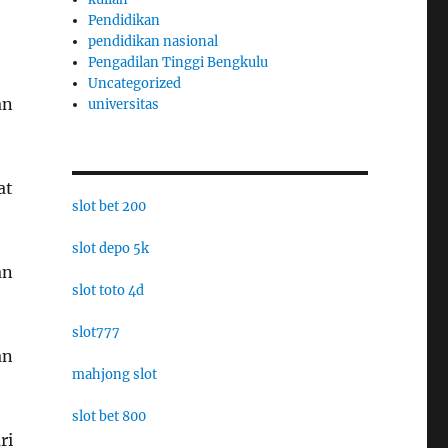
Pendidikan
pendidikan nasional
Pengadilan Tinggi Bengkulu
Uncategorized
an
universitas
at
slot bet 200
slot depo 5k
an
slot toto 4d
slot777
an
mahjong slot
slot bet 800
ri