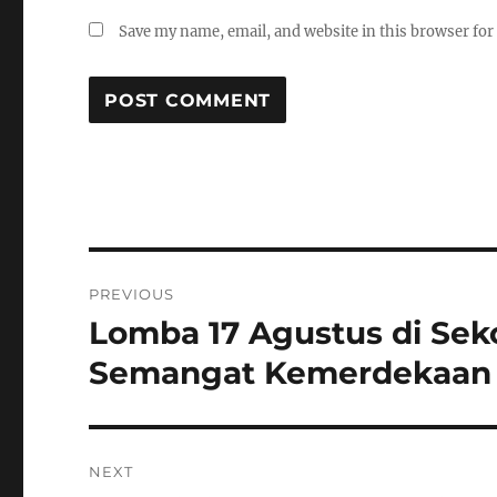
Save my name, email, and website in this browser for
Post
PREVIOUS
navigation
Lomba 17 Agustus di Sek
Previous
post:
Semangat Kemerdekaan
NEXT