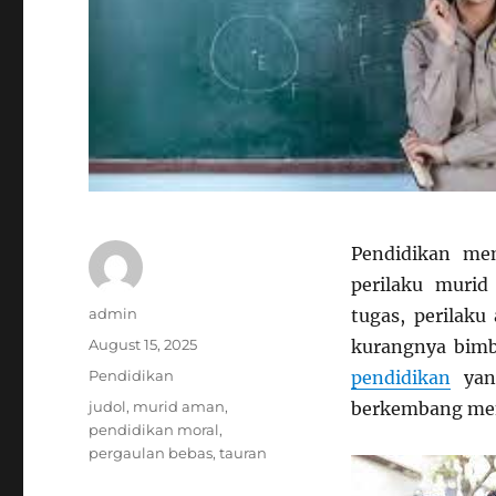
Pendidikan me
perilaku murid
Author
admin
tugas, perilaku
Posted
August 15, 2025
kurangnya bimb
on
Categories
Pendidikan
pendidikan
yang
Tags
judol
,
murid aman
,
berkembang menj
pendidikan moral
,
pergaulan bebas
,
tauran