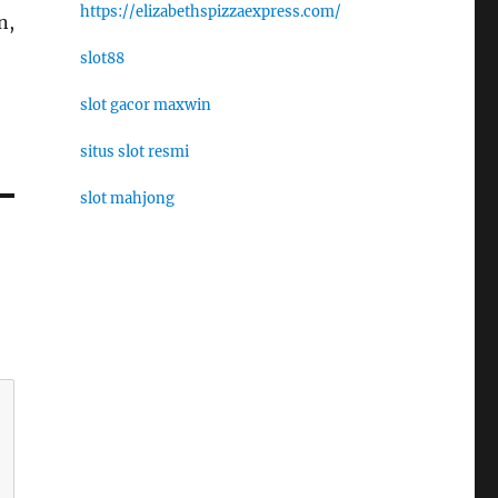
https://elizabethspizzaexpress.com/
n,
slot88
slot gacor maxwin
situs slot resmi
slot mahjong